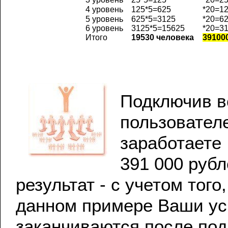
4 уровень
125*5=625
*20=1
5 уровень
625*5=3125
*20=6
6 уровень
3125*5=15625
*20=3
Итого
19530 человека
39100
Подключив в
пользовател
заработаете
391 000 руб
результат - с учетом того,
данном примере Ваши у
заканчиваются после по