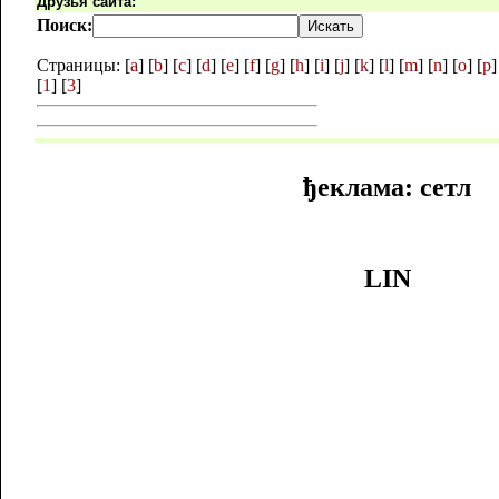
Друзья сайта:
Поиск:
Страницы: [
a
] [
b
] [
c
] [
d
] [
e
] [
f
] [
g
] [
h
] [
i
] [
j
] [
k
] [
l
] [
m
] [
n
] [
o
] [
p
]
[
1
] [
3
]
ђеклама: сетл
LIN